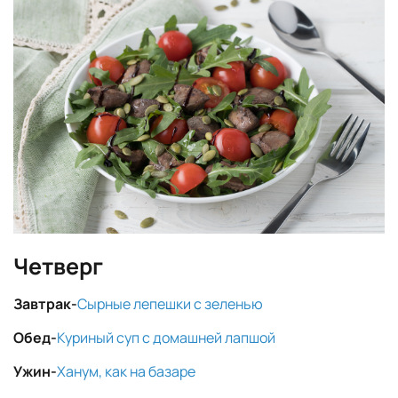
Четверг
Завтрак-
Сырные лепешки с зеленью
Обед-
Куриный суп с домашней лапшой
Ужин-
Ханум, как на базаре