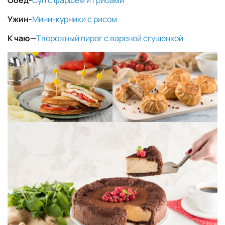
Обед-
Суп с фаршем и грибами
Ужин-
Мини-курники с рисом
К чаю
—
Творожный пирог с вареной сгущенкой