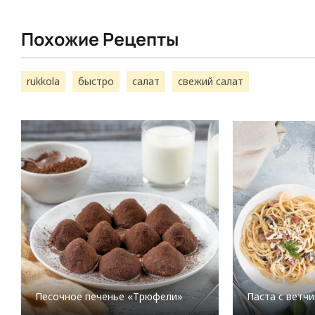
Похожие Рецепты
rukkola
быстро
салат
свежий салат
Песочное печенье «Трюфели»
Паста с ветчи