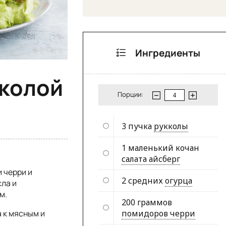
Ингредиенты
кколой
Порции:
3 пучка
рукколы
1 маленький кочан
салата айсберг
 черри и
2 средних
огурца
сла и
м.
200 граммов
а к мясным и
помидоров черри