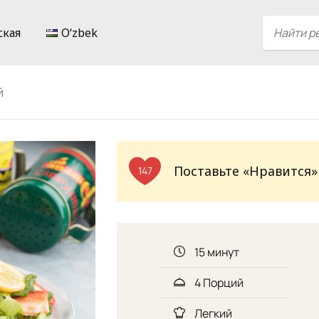
ская
Oʻzbek
й
Поставьте «Нравится»
147
15 минут
4 Порций
Легкий