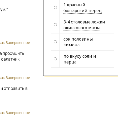
1
красный
ум.*
болгарский перец
3-4 столовые ложки
оливкового масла
сок
половины
как Завершенное
лимона
ка просушить
по вкусу
соли и
 салатник.
перца
как Завершенное
 и отправить в
как Завершенное