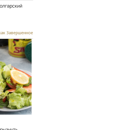
болгарский
как Завершенное
брызнуть