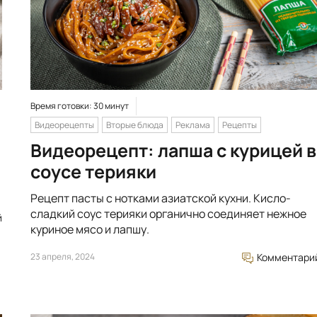
Время готовки: 30 минут
Видеорецепты
Вторые блюда
Реклама
Рецепты
Видеорецепт: лапша с курицей в
соусе терияки
Рецепт пасты с нотками азиатской кухни. Кисло-
сладкий соус терияки органично соединяет нежное
й
куриное мясо и лапшу.
23 апреля, 2024
Комментари