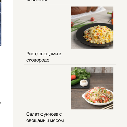
Рис с овощами в
сковороде
й
Салат фунчоза с
овощами и мясом