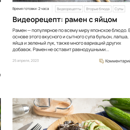
Время готовки: 2 часа
Видеорецепты
Вторые блюда
Супы
Видеорецепт: рамен с яйцом
Рамен — популярное по всему миру японское блюдо. 
основе этого вкусного и сытного супа бульон, лапша,
яйца и зеленый лук, также много вариаций других
добавок. Рамен не оставит равнодушными...
25 апреля, 2023
Комментари
й