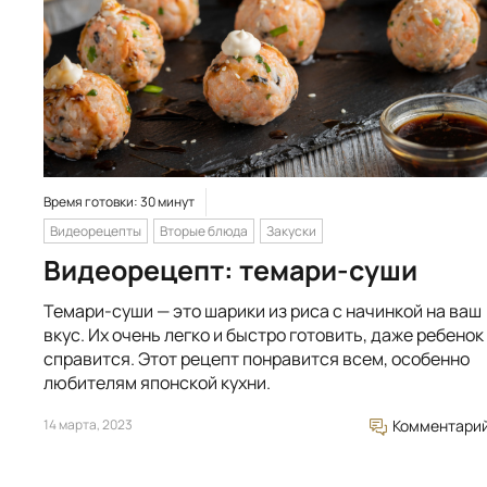
Время готовки: 30 минут
Видеорецепты
Вторые блюда
Закуски
Видеорецепт: темари-суши
Темари-суши — это шарики из риса с начинкой на ваш
вкус. Их очень легко и быстро готовить, даже ребенок
справится. Этот рецепт понравится всем, особенно
любителям японской кухни.
14 марта, 2023
Комментари