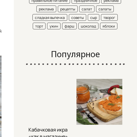
правильное питание
праздничное
реклама
реклама
рецепты
салат
салаты
сладкая выпечка
советы
сыр
творог
торт
ужин
фарш
шоколад
яблоки
й
Популярное
Кабачковая икра
«как в магазине»