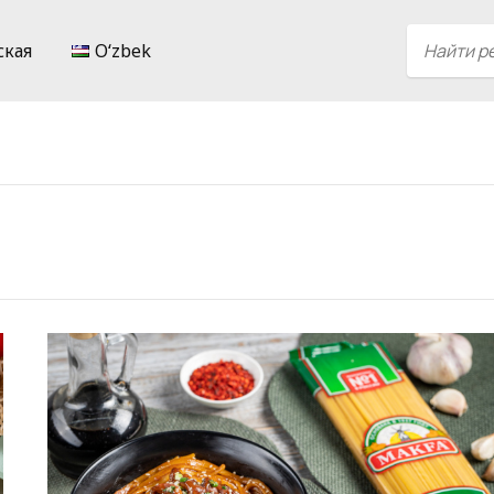
ская
Oʻzbek