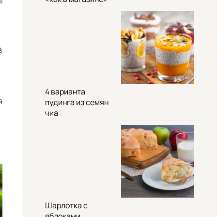
В
4 варианта
й
пудинга из семян
чиа
Шарлотка с
яблоками