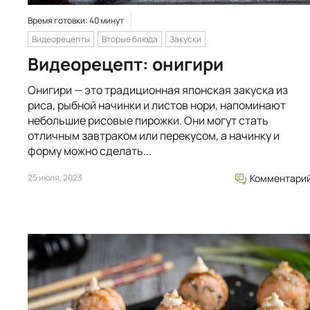
Время готовки: 40 минут
Видеорецепты
Вторые блюда
Закуски
Видеорецепт: онигири
Онигири — это традиционная японская закуска из
риса, рыбной начинки и листов нори, напоминают
небольшие рисовые пирожки. Они могут стать
отличным завтраком или перекусом, а начинку и
форму можно сделать...
25 июля, 2023
Комментари