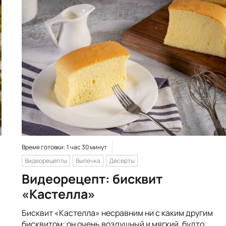
Время готовки: 1 час 30 минут
Видеорецепты
Выпечка
Десерты
Видеорецепт: бисквит
«Кастелла»
Бисквит «Кастелла» несравним ни с каким другим
бисквитом: он очень воздушный и мягкий, будто