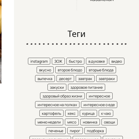
Теги
instagram
ЗОЖ
быстро
в духовке
видео
вкусно
второе блюдо
вторые блюда
выпечка
десерт
завтрак
завтраки
закуски
здоровое питание
здоровый образ жизни
интересное
интересное на полках
интересное о еде
картофель
кекс
курица
к чаю
меню недели
мясо
новинка
овощи
печенье
пирог
подборка