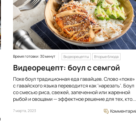
Время готовки: 30 минут
Видеорецепты
Вторые блюда
Видеорецепт: боул с семгой
Поке боул традиционная еда гавайцев. Слово «поке»
с гавайского языка переводится как ‘нарезать’. Боул
со смесью риса, свежей, запеченной или жаренной
рыбой и овощами — эффектное решение для тех, кто...
7 марта, 2023
Комментари
й