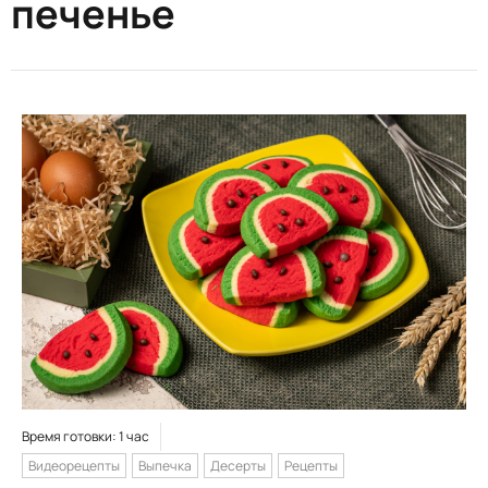
печенье
Время готовки: 1 час
Видеорецепты
Выпечка
Десерты
Рецепты