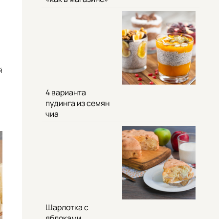
й
4 варианта
пудинга из семян
чиа
Шарлотка с
яблоками