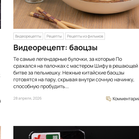
Видеорецепты
Рецепты
Рецепты из фильмов
Видеорецепт: баоцзы
Те самые легендарные булочки, за которые По
сражался на палочках с мастером Шифу в решающей
битве за пельмешку. Нежные китайские баоцзы
к
готовятся на пару, скрывая внутри сочную начинку,
способную пробудить...
28 апреля, 2026
Комментари
й