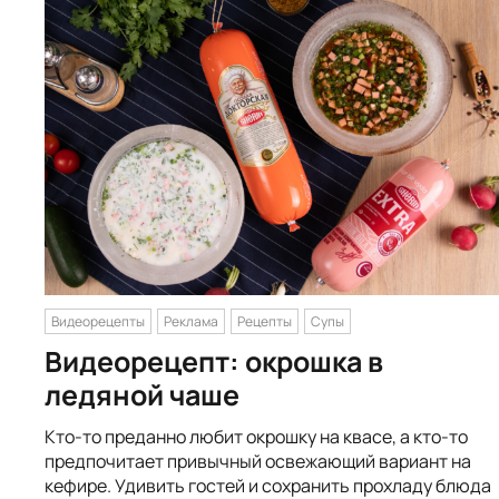
Видеорецепты
Реклама
Рецепты
Супы
Видеорецепт: окрошка в
ледяной чаше
Кто-то преданно любит окрошку на квасе, а кто-то
предпочитает привычный освежающий вариант на
кефире. Удивить гостей и сохранить прохладу блюда