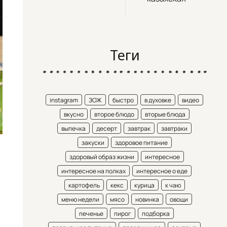
Теги
instagram
ЗОЖ
быстро
в духовке
видео
вкусно
второе блюдо
вторые блюда
выпечка
десерт
завтрак
завтраки
закуски
здоровое питание
здоровый образ жизни
интересное
интересное на полках
интересное о еде
картофель
кекс
курица
к чаю
меню недели
мясо
новинка
овощи
печенье
пирог
подборка