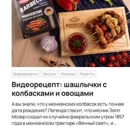
Видеорецепты
Закуски
Реклама
Рецепты
Видеорецепт: шашлычки с
колбасками и овощами
А вы знали, что у мюнхенских колбасок есть точная
дата рождения? Легенда гласит, что мясник Зепп
Мозер создал их случайно февральским утром 1857
года в мюнхенском трактире «Вечный свет», и...