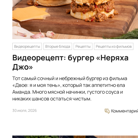
Видеорецепты
Вторые блюда
Рецепты
Рецепты из фильмов
Видеорецепт: бургер «Неряха
Джо»
Тот самый сочный и небрежный бургер из фильма
«Двое: я и моя тень», который так аппетитно ела
Аманда. Много мясной начинки, густого соуса и
никаких шансов остаться чистым.
30 июля, 2026
Комментари