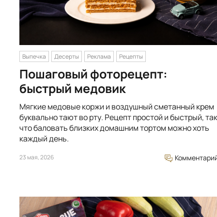
Выпечка
Десерты
Реклама
Рецепты
Пошаговый фоторецепт:
быстрый медовик
Мягкие медовые коржи и воздушный сметанный крем
буквально тают во рту. Рецепт простой и быстрый, та
что баловать близких домашним тортом можно хоть
каждый день.
23 мая, 2026
Комментари