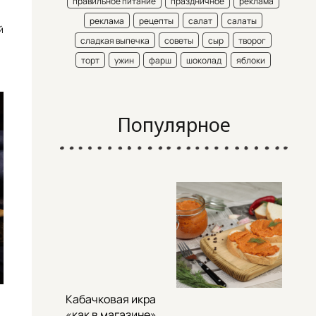
правильное питание
праздничное
реклама
реклама
рецепты
салат
салаты
й
сладкая выпечка
советы
сыр
творог
торт
ужин
фарш
шоколад
яблоки
Популярное
Кабачковая икра
«как в магазине»