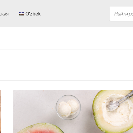
ская
Oʻzbek