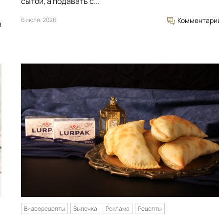
сытой, а подавать с...
6 июля, 2026
Комментари
й
Видеорецепты
Выпечка
Реклама
Рецепты