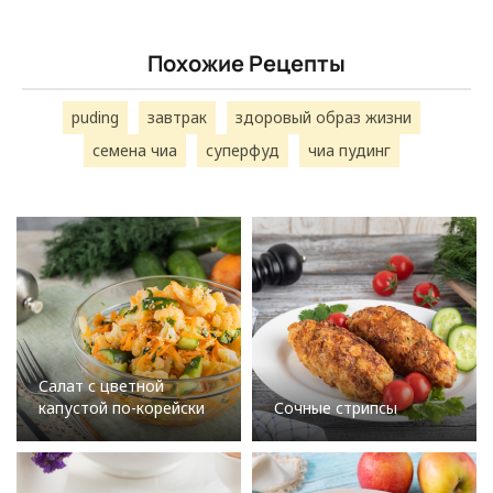
Похожие Рецепты
puding
завтрак
здоровый образ жизни
семена чиа
суперфуд
чиа пудинг
Салат с цветной
капустой по-корейски
Сочные стрипсы