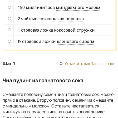
150 миллилитров
миндального молока
2 чайные ложки
какао порошка
1 столовая ложка
кокосовой стружки
½ столовой ложки
кленового сиропа
Шаг 1
Отметить как Завершенное
Чиа пудинг из гранатового сока
Смешайте половину семян чиа и гранатовый сок, можно
прямо в стакане. Вторую половину семян чиа смешайте
с миндальным молоком. Оставьте настаиваться
минимум на пару часов или на ночь в холодильнике.
Семена набухнут и получится более густая масса.