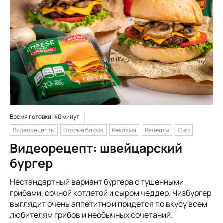
Время готовки: 40 минут
Видеорецепты
Вторые блюда
Реклама
Рецепты
Сыр
Видеорецепт: швейцарский
бургер
Нестандартный вариант бургера с тушенными
грибами, сочной котлетой и сыром чеддер. Чизбургер
выглядит очень аппетитно и придется по вкусу всем
любителям грибов и необычных сочетаний.