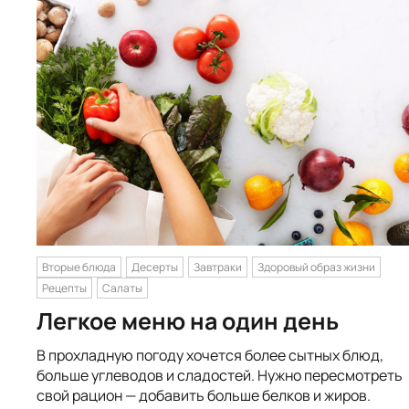
Вторые блюда
Десерты
Завтраки
Здоровый образ жизни
Рецепты
Салаты
Легкое меню на один день
В прохладную погоду хочется более сытных блюд,
больше углеводов и сладостей. Нужно пересмотреть
свой рацион — добавить больше белков и жиров.