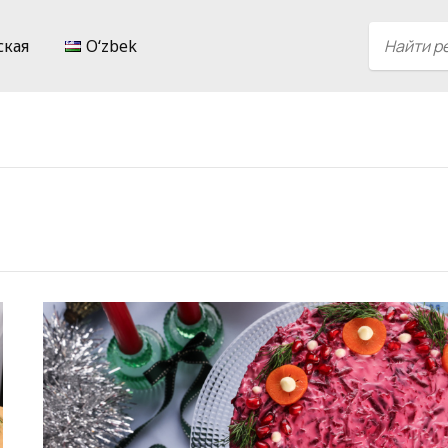
ская
Oʻzbek