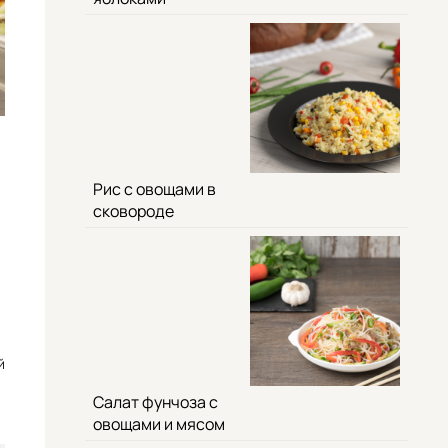
Рис с овощами в
сковороде
й
Салат фунчоза с
овощами и мясом