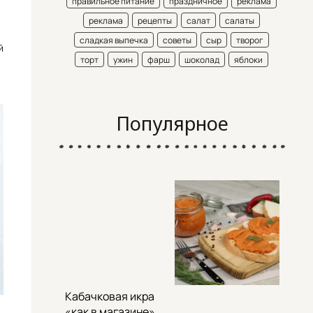
правильное питание
праздничное
реклама
реклама
рецепты
салат
салаты
сладкая выпечка
советы
сыр
творог
й
торт
ужин
фарш
шоколад
яблоки
Популярное
Кабачковая икра
«как в магазине»