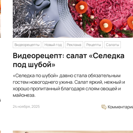
Видеорецепты
Новый год
Реклама
Рецепты
Салаты
Видеорецепт: салат «Селедка
под шубой»
«Селедка по шубой» давно стала обязательным
гостем новогоднего ужина. Салат яркий, нежный и
хорошо пропитанный благодаря слоям овощей и
майонеза.
й
24 ноября, 2025
Комментари