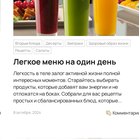
Вторые блюда
Десерты
Завтраки
Здоровый образ жизни
Рецепты
Салаты
Легкое меню на один день
Легкость в теле залог активной жизни полной
интересных моментов. Старайтесь выбирать
продукты, которые добавят вам энергии и не
отложатся на боках. Собрали для вас рецепты
простых и сбалансированных блюд, которые...
й
8 октября, 2024
Комментари