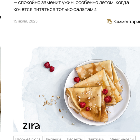
— спокойно заменит ужин, особенно летом, когда
хочется питаться только салатами.
й
15 июля, 2025
Комментари
Вторые блюда
Выпечка
Десерты
Завтраки
Меню недели