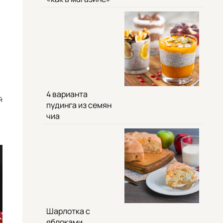
4 варианта
й
пудинга из семян
чиа
Шарлотка с
яблоками