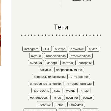
Теги
instagram
ЗОЖ
быстро
в духовке
видео
вкусно
второе блюдо
вторые блюда
выпечка
десерт
завтрак
завтраки
закуски
здоровое питание
здоровый образ жизни
интересное
интересное на полках
интересное о еде
картофель
кекс
курица
к чаю
меню недели
мясо
новинка
овощи
печенье
пирог
подборка