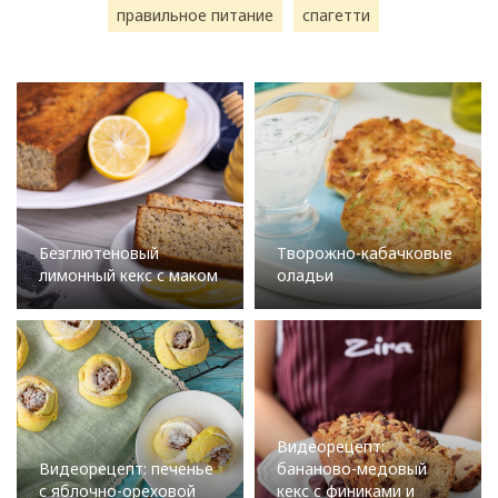
правильное питание
спагетти
Безглютеновый
Творожно-кабачковые
лимонный кекс с маком
оладьи
Видеорецепт:
Видеорецепт: печенье
бананово-медовый
с яблочно-ореховой
кекс с финиками и