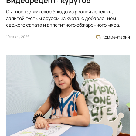
Видеорецепт: курутоб
Сытное таджикское блюдо из рваной лепешки,
залитой густым соусом из курта, с добавлением
свежего салата и аппетитного обжаренного мяса.
10 июля, 2026
Комментарий