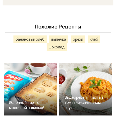
Похожие Рецепты
банановый хлеб
выпечка
орехи
хлеб
шоколад
Видеорецепт: паста в
Яблочный тарт с
томатно-сливочном
молочной заливкой
соусе