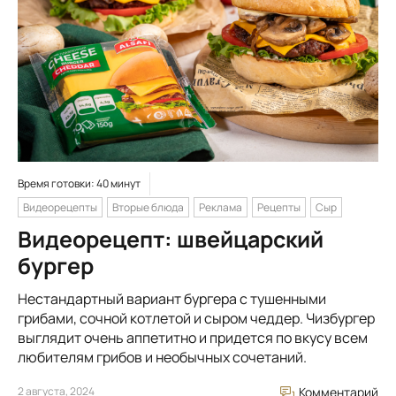
Время готовки: 40 минут
Видеорецепты
Вторые блюда
Реклама
Рецепты
Сыр
Видеорецепт: швейцарский
бургер
Нестандартный вариант бургера с тушенными
грибами, сочной котлетой и сыром чеддер. Чизбургер
выглядит очень аппетитно и придется по вкусу всем
любителям грибов и необычных сочетаний.
2 августа, 2024
Комментарий