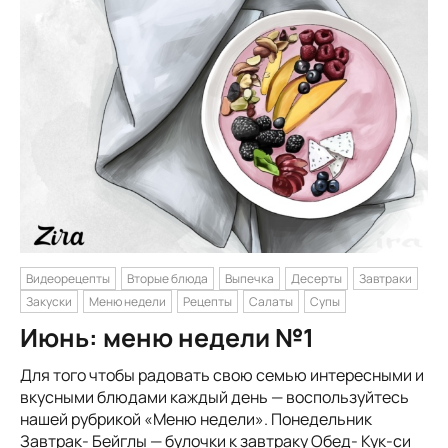
Видеорецепты
Вторые блюда
Выпечка
Десерты
Завтраки
Закуски
Меню недели
Рецепты
Салаты
Супы
Июнь: меню недели №1
Для того чтобы радовать свою семью интересными и
вкусными блюдами каждый день — воспользуйтесь
нашей рубрикой «Меню недели». Понедельник
Завтрак- Бейглы — булочки к завтраку Обед- Кук-си