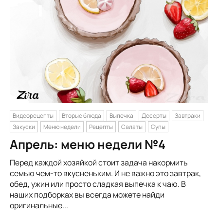
Видеорецепты
Вторые блюда
Выпечка
Десерты
Завтраки
Закуски
Меню недели
Рецепты
Салаты
Супы
Апрель: меню недели №4
Перед каждой хозяйкой стоит задача накормить
семью чем-то вкусненьким. И не важно это завтрак,
обед, ужин или просто сладкая выпечка к чаю. В
наших подборках вы всегда можете найди
оригинальные...