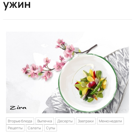
ужин
Вторые блюда
Выпечка
Десерты
Завтраки
Меню недели
Рецепты
Салаты
Супы