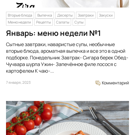
Вторые блюда
Выпечка
Десерты
Завтраки
Закуски
Меню недели
Рецепты
Салаты
Супы
Январь: меню недели №1
Сытные завтраки, наваристые супы, необычные
вторые блюда, ароматная выпечка и все это в одной
подборке. Понедельник Завтрак- Сигара берек Обед-
Чучвара шурпа Ужин- Запечённое филе лосося с
картофелем К чаю-...
7 января, 2023
Комментарий