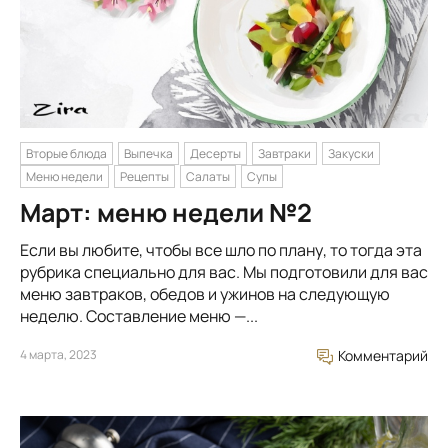
Вторые блюда
Выпечка
Десерты
Завтраки
Закуски
Меню недели
Рецепты
Салаты
Супы
Март: меню недели №2
Если вы любите, чтобы все шло по плану, то тогда эта
рубрика специально для вас. Мы подготовили для вас
меню завтраков, обедов и ужинов на следующую
неделю. Составление меню —...
4 марта, 2023
Комментарий