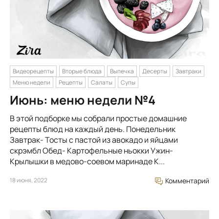
Видеорецепты
Вторые блюда
Выпечка
Десерты
Завтраки
Меню недели
Рецепты
Салаты
Супы
Июнь: меню недели №4
В этой подборке мы собрали простые домашние
рецепты блюд на каждый день. Понедельник
Завтрак- Тосты с пастой из авокадо и яйцами
скрэмбл Обед- Картофельные ньокки Ужин-
Крылышки в медово-соевом маринаде К...
18 июня, 2022
Комментарий