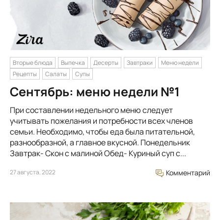
Вторые блюда
Выпечка
Десерты
Завтраки
Меню недели
Рецепты
Салаты
Супы
Сентябрь: меню недели №1
При составлении недельного меню следует
учитывать пожелания и потребности всех членов
семьи. Необходимо, чтобы еда была питательной,
разнообразной, а главное вкусной. Понедельник
Завтрак- Скон с малиной Обед- Куриный суп с...
27 августа, 2022
Комментарий