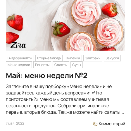
Видеорецепты
Вторые блюда
Выпечка
Завтраки
Закуски
Меню недели
Рецепты
Салаты
Супы
Май: меню недели №2
Загляните в нашу подборку «Меню недели» и не
задавайтесь каждый день вопросами: «Что
приготовить?» Меню мы составляем учитывая
сезонность продуктов. Собрали оригинальные
первые, вторые блюда. Так же можете найти салаты...
7 мая, 2022
Комментарий