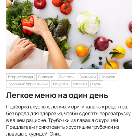
Вторые блюда
Выпечка
Десерты
Завтраки
Закуски
Здоровый образ жизни
Рецепты
Салаты
Супы
Легкое меню на один день
Подборка вкусных, легких и оригинальных рецептов,
без вреда для здоровья, чтобы сделать перезагрузку
в вашем рационе. Трубочки из лаваша с курицей
Предлагаем приготовить хрустящие трубочки из
лаваша с курицей. Они...