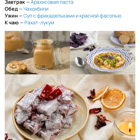
Завтрак
—
Арахисовая паста
Обед
—
Чахохбили
Ужин
—
Суп с фрикадельками и красной фасолью
К чаю
—
Рахат-лукум