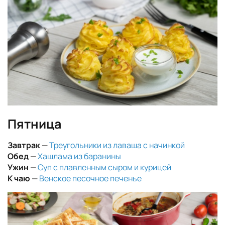
Пятница
Завтрак
—
Треугольники из лаваша с начинкой
Обед
—
Хашлама из баранины
Ужин
—
Суп с плавленным сыром и курицей
К чаю
—
Венское песочное печенье