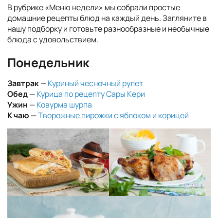
В рубрике «Меню недели» мы собрали простые
домашние рецепты блюд на каждый день. Загляните в
нашу подборку и готовьте разнообразные и необычные
блюда с удовольствием.
Понедельник
Завтрак
—
Куриный чесночный рулет
Обед
—
Курица по рецепту Сары Кери
Ужин
—
Ковурма шурпа
К чаю
—
Творожные пирожки с яблоком и корицей