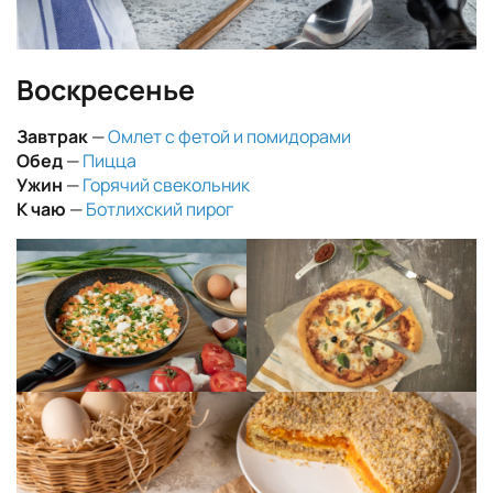
Воскресенье
Завтрак
—
Омлет с фетой и помидорами
Обед
—
Пицца
Ужин
—
Горячий свекольник
К чаю
—
Ботлихский пирог