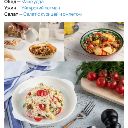
Обед
—
Машхурда
Ужин
—
Уйгурский лагман
Салат
—
Салат с курицей и омлетом