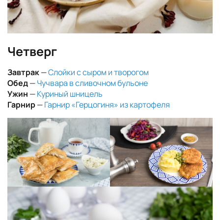
Четверг
Завтрак
—
Слойки с сыром и творогом
Обед
—
Чучвара в сливочном бульоне
Ужин
—
Куриный шницель
Гарнир
—
Гарнир «Герцогиня» из картофеля