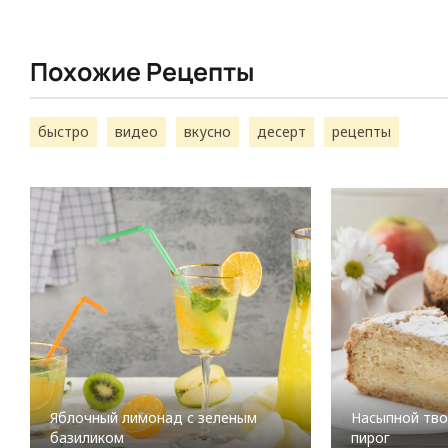
Похожие Рецепты
быстро
видео
вкусно
десерт
рецепты
Яблочный лимонад с зеленым
Насыпной тв
базиликом
пирог