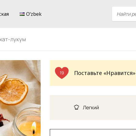
ская
Oʻzbek
хат-лукум
Поставьте «Нравится»
19
Легкий