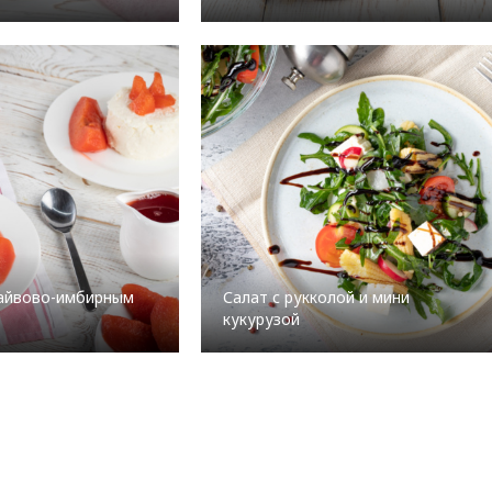
 айвово-имбирным
Салат с рукколой и мини
кукурузой