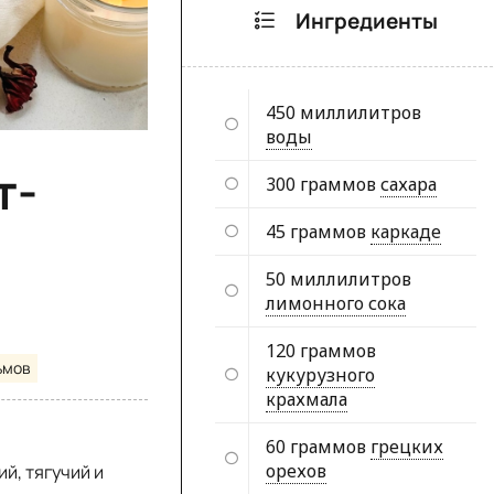
Ингредиенты
450 миллилитров
воды
т-
300 граммов
сахара
45 граммов
каркаде
50 миллилитров
лимонного сока
120 граммов
ьмов
кукурузного
крахмала
60 граммов
грецких
орехов
й, тягучий и