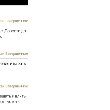
как Завершенное
е. Довести до
.
как Завершенное
пения и варить
как Завершенное
ешать и влить
ет густеть.