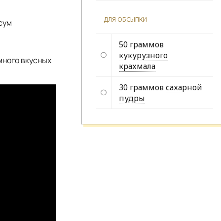
ДЛЯ ОБСЫПКИ
сум
50 граммов
кукурузного
много вкусных
крахмала
30 граммов
сахарной
пудры