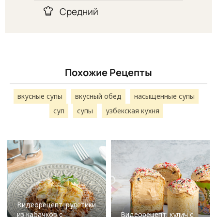
Средний
Похожие Рецепты
вкусные супы
вкусный обед
насыщенные супы
суп
супы
узбекская кухня
Видеорецепт: рулетики
из кабачков с
Видеорецепт: кулич с