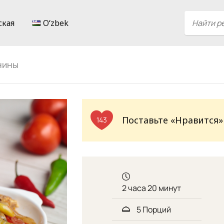
ская
Oʻzbek
нины
Поставьте «Нравится»
143
2 часа 20 минут
5 Порций