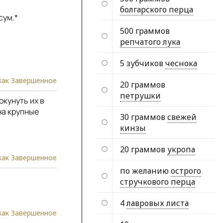
болгарского перца
сум.*
500 граммов
репчатого лука
5 зубчиков
чеснока
как Завершенное
20 граммов
петрушки
окунуть их в
на крупные
30 граммов
свежей
кинзы
20 граммов
укропа
как Завершенное
по желанию
острого
стручкового перца
4
лавровых листа
как Завершенное