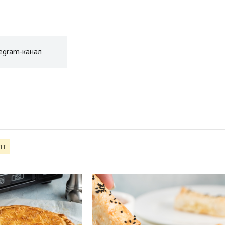
egram-канал
пт