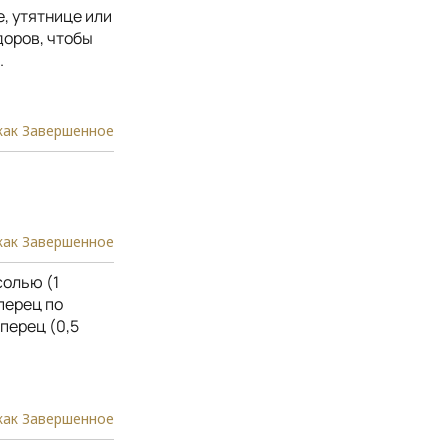
, утятнице или
доров, чтобы
.
как Завершенное
как Завершенное
солью (1
перец по
перец (0,5
как Завершенное