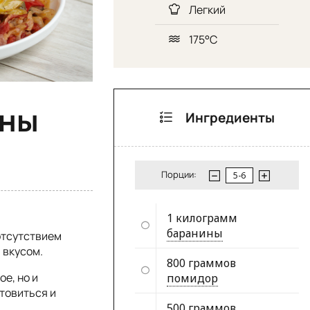
Легкий
175°C
ины
Ингредиенты
Порции:
1 килограмм
баранины
отсутствием
 вкусом.
800 граммов
ое, но и
помидор
отовиться и
500 граммов