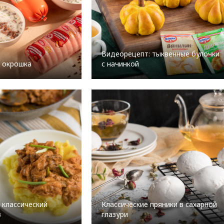
Видеорецепт: тыквенные булочки
 окрошка
с начинкой
 классический
Классические пряники в сахарной
в
глазури