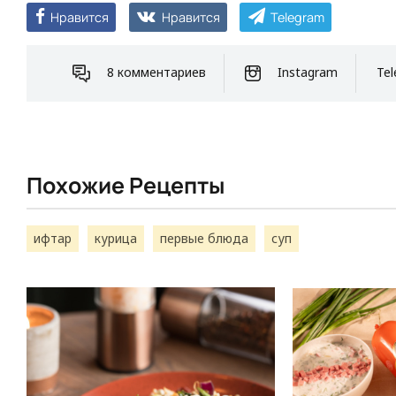
Нравится
Нравится
Telegram
8 комментариев
Instagram
Tel
Похожие Рецепты
ифтар
курица
первые блюда
суп