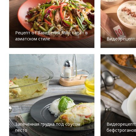
Рецепт от заведения Milly: салат в
азиатском стиле
Видеорецепт:
Запечённая грудка под соусом
Видеорецепт:
песто
бефстрогано