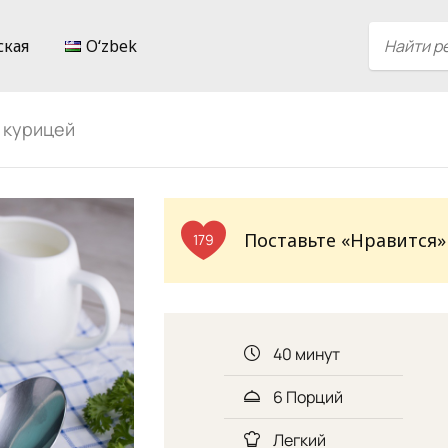
ская
Oʻzbek
 курицей
Поставьте «Нравится»
179
40 минут
6 Порций
Легкий