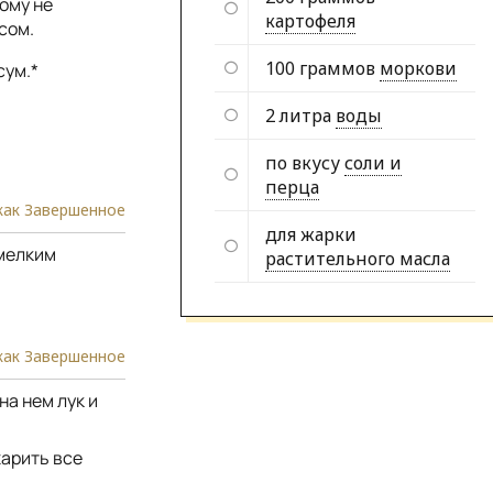
ому не
картофеля
сом.
100 граммов
моркови
сум.*
2 литра
воды
по вкусу
соли и
перца
как Завершенное
для жарки
 мелким
растительного масла
как Завершенное
на нем лук и
жарить все