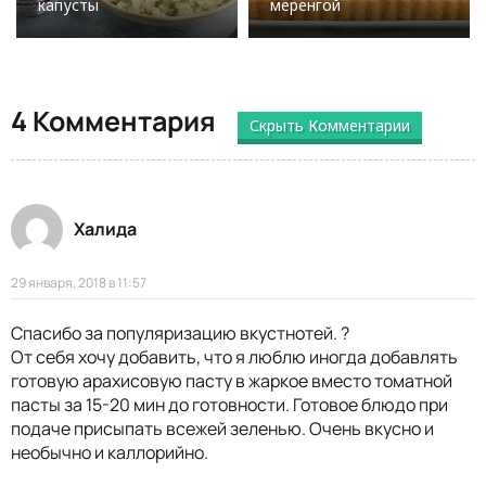
капусты
меренгой
4 Комментария
Скрыть Комментарии
Халида
29 января, 2018 в 11:57
Спасибо за популяризацию вкустнотей. ?
От себя хочу добавить, что я люблю иногда добавлять
готовую арахисовую пасту в жаркое вместо томатной
пасты за 15-20 мин до готовности. Готовое блюдо при
подаче присыпать всежей зеленью. Очень вкусно и
необычно и каллорийно.