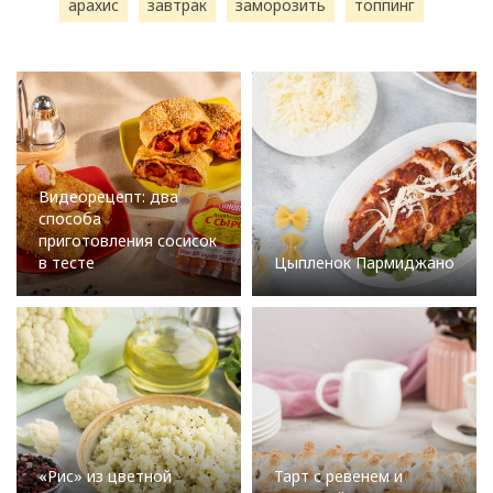
арахис
завтрак
заморозить
топпинг
Видеорецепт: два
способа
приготовления сосисок
в тесте
Цыпленок Пармиджано
«Рис» из цветной
Тарт с ревенем и