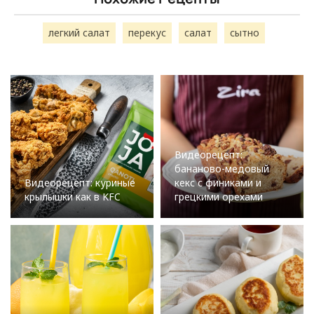
легкий салат
перекус
салат
сытно
Видеорецепт:
бананово-медовый
Видеорецепт: куриные
кекс с финиками и
крылышки как в KFC
грецкими орехами