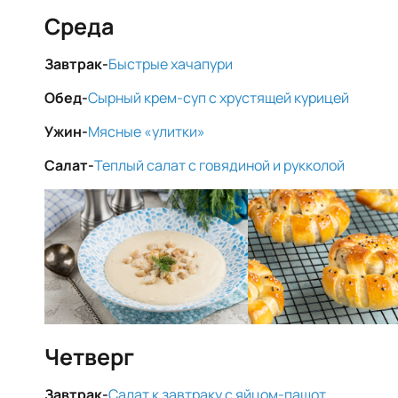
Среда
Завтрак-
Быстрые хачапури
Обед-
Сырный крем-суп с хрустящей курицей
Ужин-
Мясные «улитки»
Салат-
Теплый салат с говядиной и рукколой
Четверг
Завтрак-
Салат к завтраку с яйцом-пашот