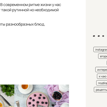
 В современном ритме жизни у нас
т такой рутинной но необходимой
пты разнообразных блюд,
instagr
втор
интере
к чаю
подбо
рецепт