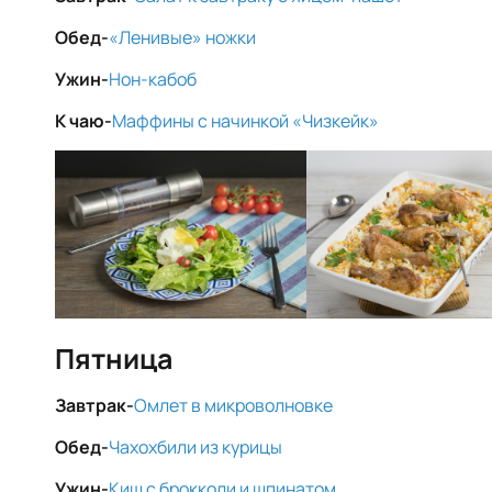
Обед-
«Ленивые» ножки
Ужин-
Нон-кабоб
К чаю-
Маффины с начинкой «Чизкейк»
Пятница
Завтрак-
Омлет в микроволновке
Обед-
Чахохбили из курицы
Ужин-
Киш с брокколи и шпинатом