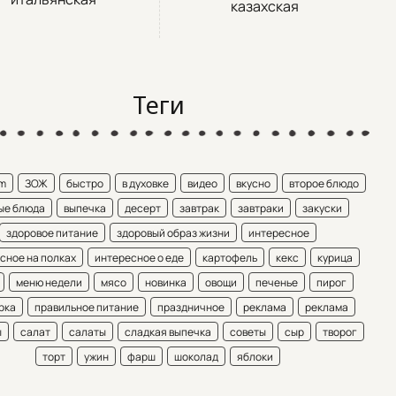
казахская
Теги
am
ЗОЖ
быстро
в духовке
видео
вкусно
второе блюдо
ые блюда
выпечка
десерт
завтрак
завтраки
закуски
здоровое питание
здоровый образ жизни
интересное
сное на полках
интересное о еде
картофель
кекс
курица
меню недели
мясо
новинка
овощи
печенье
пирог
рка
правильное питание
праздничное
реклама
реклама
ы
салат
салаты
сладкая выпечка
советы
сыр
творог
торт
ужин
фарш
шоколад
яблоки