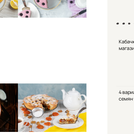
Кабачк
магаз
4 вари
семян