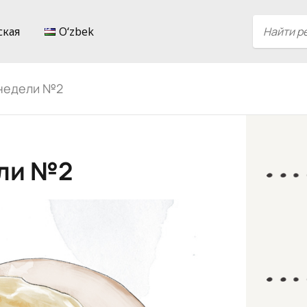
ская
Oʻzbek
 недели №2
ели №2