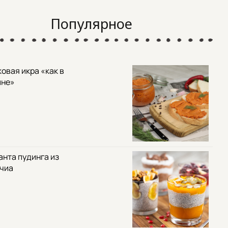
Популярное
овая икра «как в
ине»
анта пудинга из
 чиа