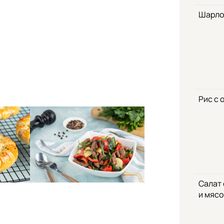
Шарло
Рис с 
Салат
и мяс