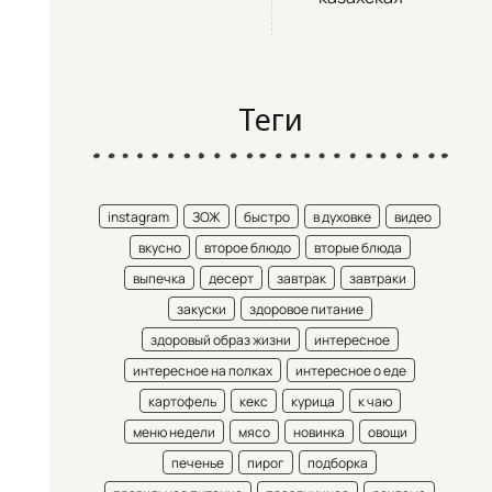
Теги
instagram
ЗОЖ
быстро
в духовке
видео
вкусно
второе блюдо
вторые блюда
выпечка
десерт
завтрак
завтраки
закуски
здоровое питание
здоровый образ жизни
интересное
интересное на полках
интересное о еде
картофель
кекс
курица
к чаю
меню недели
мясо
новинка
овощи
печенье
пирог
подборка