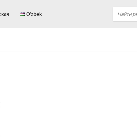
ская
Oʻzbek