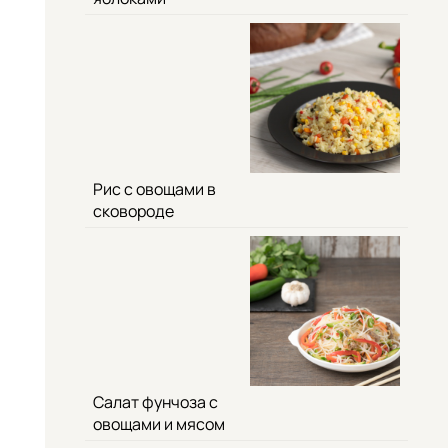
Рис с овощами в
сковороде
Салат фунчоза с
овощами и мясом