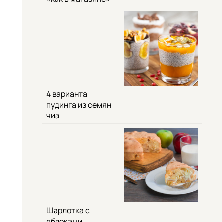
4 варианта
пудинга из семян
чиа
Шарлотка с
яблоками