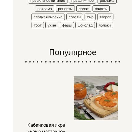
правильное питание
праздничное
реклама
реклама
рецепты
салат
салаты
сладкая выпечка
советы
сыр
творог
торт
ужин
фарш
шоколад
яблоки
Популярное
Кабачковая икра
«как в магазине»