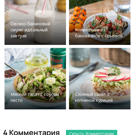
Овсяно-банановый
смузи: идеальный
Конвертики из
завтрак
баклажанов с брынзой
Мясной салат с соусом
Слоеный салат с
песто
копченой курицей
4 Комментария
Скрыть Комментарии