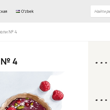
ская
Oʻzbek
дели № 4
 № 4