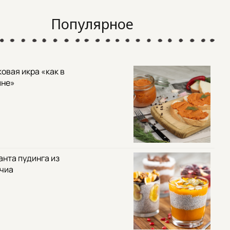
Популярное
овая икра «как в
ине»
анта пудинга из
 чиа