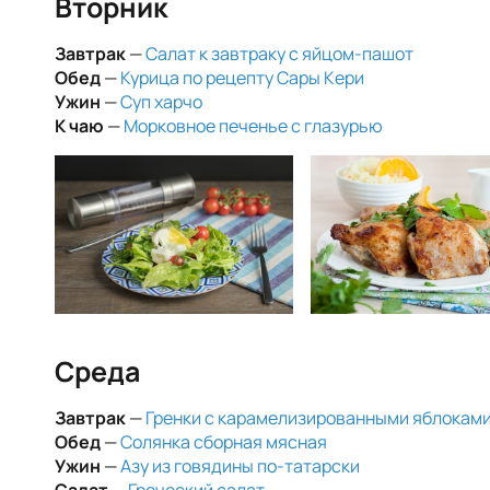
Вторник
Завтрак
—
Салат к завтраку с яйцом-пашот
Обед
—
Курица по рецепту Сары Кери
Ужин
—
Суп харчо
К чаю
—
Морковное печенье с глазурью
Среда
Завтрак
—
Гренки с карамелизированными яблокам
Обед
—
Солянка сборная мясная
Ужин
—
Азу из говядины по-татарски