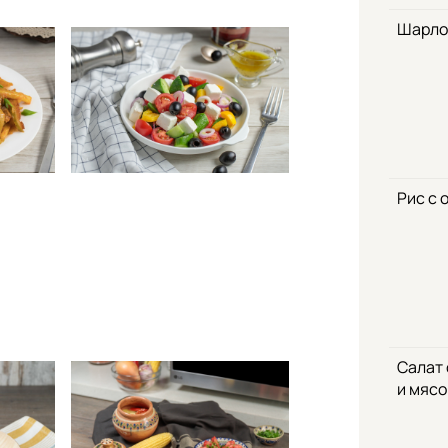
Шарло
Рис с 
Салат
и мяс