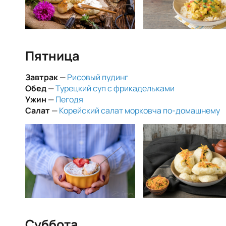
Пятница
Завтрак
—
Рисовый пудинг
Обед
—
Турецкий суп с фрикадельками
Ужин
—
Пегодя
Салат
—
Корейский салат морковча по-домашнему
Суббота