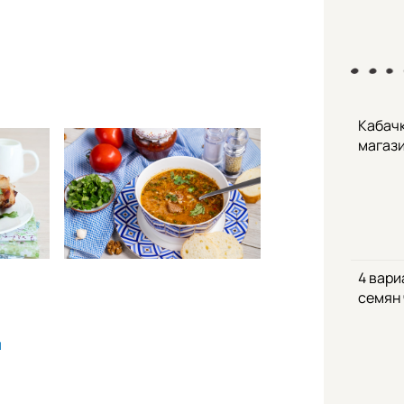
Кабачк
магаз
4 вари
семян
и