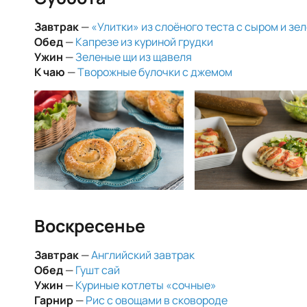
Завтрак
—
«Улитки» из слоёного теста с сыром и зе
Обед
—
Капрезе из куриной грудки
Ужин
—
Зеленые щи из щавеля
К чаю
—
Творожные булочки с джемом
Воскресенье
Завтрак
—
Английский завтрак
Обед
—
Гушт сай
Ужин
—
Куриные котлеты «сочные»
Гарнир
—
Рис с овощами в сковороде