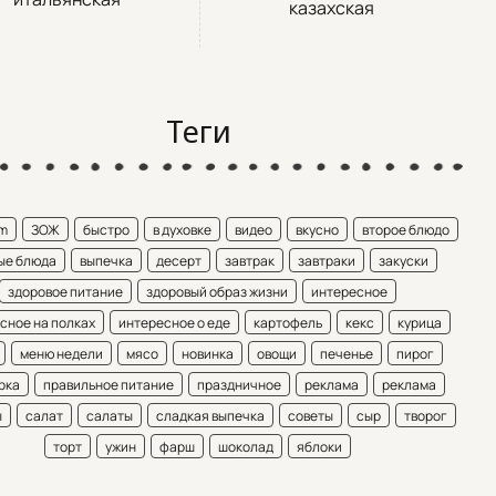
казахская
Теги
am
ЗОЖ
быстро
в духовке
видео
вкусно
второе блюдо
ые блюда
выпечка
десерт
завтрак
завтраки
закуски
здоровое питание
здоровый образ жизни
интересное
сное на полках
интересное о еде
картофель
кекс
курица
меню недели
мясо
новинка
овощи
печенье
пирог
рка
правильное питание
праздничное
реклама
реклама
ы
салат
салаты
сладкая выпечка
советы
сыр
творог
торт
ужин
фарш
шоколад
яблоки