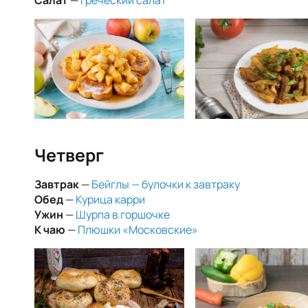
Салат
—
Греческий салат
Четверг
Завтрак
—
Бейглы — булочки к завтраку
Обед
—
Курица карри
Ужин
—
Шурпа в горшочке
К чаю
—
Плюшки «Московские»