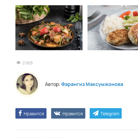
2 005
Автор:
Фарангиз Максумжонова
Нравится
Нравится
Telegram