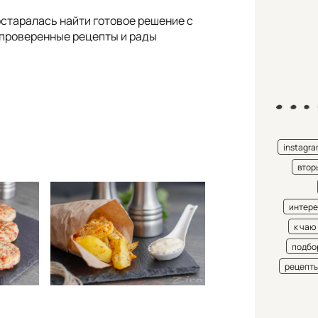
старалась найти готовое решение с
 проверенные рецепты и рады
instagr
втор
интере
к чаю
подбо
рецепт