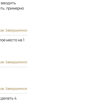
о вводить
ть, примерно
как Завершенное
ое место на 1
как Завершенное
.
как Завершенное
сделать 4