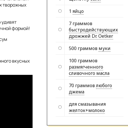
х творожных
1
яйцо
о удивят
7 граммов
ычной формой!
быстродействующих
дрожжей Dr. Oetker
сум
500 граммов
муки
100 граммов
много вкусных
размягченного
сливочного масла
70 граммов
любого
джема
для смазывания
желток+молоко