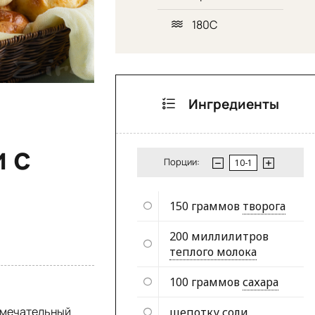
180С
Ингредиенты
 с
Порции:
150 граммов
творога
200 миллилитров
теплого молока
100 граммов
сахара
амечательный
щепотку
соли