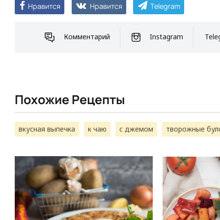
Нравится
Нравится
Telegram
Комментарий
Instagram
Tele
Похожие Рецепты
вкусная выпечка
к чаю
с джемом
творожные бул