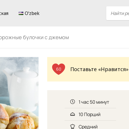
ская
Oʻzbek
ворожные булочки с джемом
Поставьте «Нравится»
60
1 час 50 минут
10 Порций
Средний