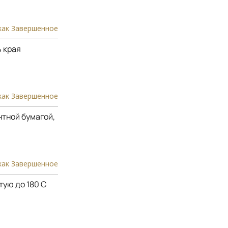
как Завершенное
ь края
как Завершенное
тной бумагой,
как Завершенное
тую до 180 С