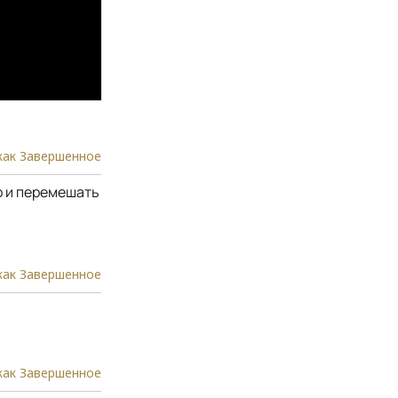
как Завершенное
р и перемешать
как Завершенное
как Завершенное