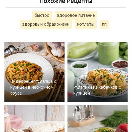
Похожие Рецепты
быстро
здоровое питание
здоровый образ жизни
котлеты
пп
Видеорецепт: лапша с
курицей в чесночном
Рулетики из кабачков с
соусе
курицей