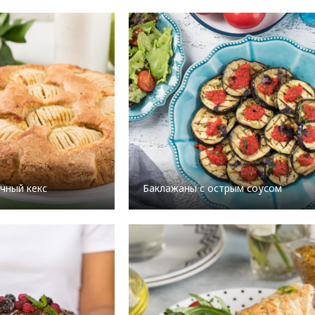
чный кекс
Баклажаны с острым соусом