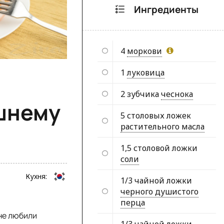
Ингредиенты
4
моркови
1
луковица
2 зубчика
чеснока
шнему
5 столовых ложек
растительного масла
1,5 столовой ложки
соли
Кухня:
1/3 чайной ложки
черного душистого
перца
 не любили