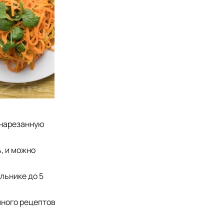
 нарезанную
, и можно
льнике до 5
 много рецептов