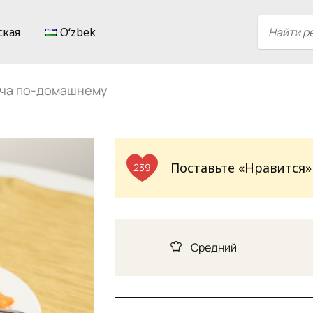
ская
Oʻzbek
вча по-домашнему
Поставьте «Нравится»
239
Средний