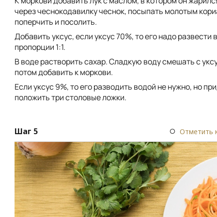
К моркови добавить лук с маслом, в котором он жарилс
через чеснокодавилку чеснок, посыпать молотым кор
поперчить и посолить.
Добавить уксус, если уксус 70%, то его надо развести в
пропорции 1:1.
В воде растворить сахар. Сладкую воду смешать с укс
потом добавить к моркови.
Если уксус 9%, то его разводить водой не нужно, но пр
положить три столовые ложки.
Шаг 5
Отметить 