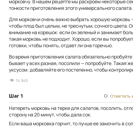
морковчу. В нашем рецепте мы раскроем некоторые се
тонкости приготовления этого универсального салата.
Для морковчи очень важно выбрать хорошую морковь 
чтобы плод был целым, не треснутым, сочного цвета. 
внимание на корешок: если он зеленый и занимает боль
такая морковь не подходит. Хорошо, если вы попробует
готовки, чтобы понять, отдает ли она горечью.
Во время приготовления салата обязательно пробуйте 
бывает у всех разная, посолили — попробуйте. Такая же
уксусом: добавляйте его постепенно, чтобы контролир
74 945
Шаг 1
Отметить 
Натереть морковь на терке для салатов, посолить, отл
сторону на 20 минут, чтобы дала сок.
Если ваша морковка горчит, то лучше ее замочить в со