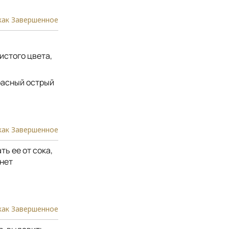
как Завершенное
истого цвета,
красный острый
как Завершенное
ть ее от сока,
 нет
как Завершенное