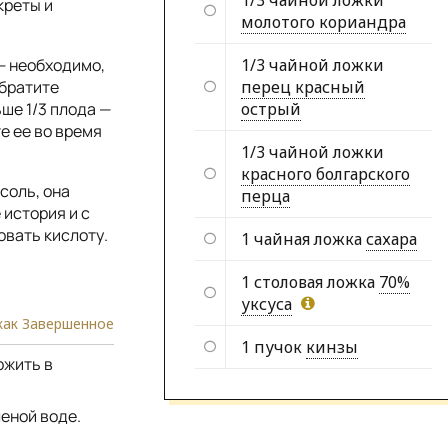
1/3 чайной ложки
креты и
молотого кориандра
— необходимо,
1/3 чайной ложки
Обратите
перец красный
ше 1/3 плода —
острый
е ее во время
1/3 чайной ложки
красного болгарского
соль, она
перца
 история и с
овать кислоту.
1 чайная ложка
сахара
1 столовая ложка
70%
уксуса
как Завершенное
1 пучок
кинзы
ожить в
леной воде.