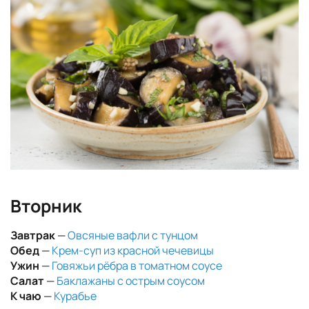
Вторник
Завтрак
—
Овсяные вафли с тунцом
Обед
—
Крем-суп из красной чечевицы
Ужин
—
Говяжьи рёбра в томатном соусе
Салат
—
Баклажаны с острым соусом
К чаю
—
Курабье