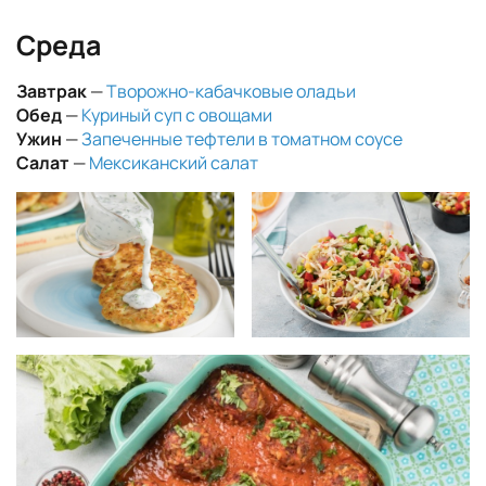
Среда
Завтрак
—
Творожно-кабачковые оладьи
Обед
—
Куриный суп с овощами
Ужин
—
Запеченные тефтели в томатном соусе
Салат
—
Мексиканский салат