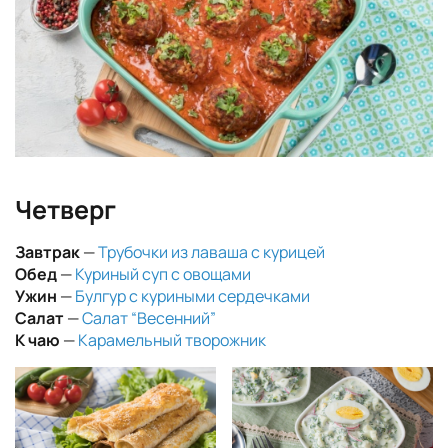
Четверг
Завтрак
—
Трубочки из лаваша с курицей
Обед
—
Куриный суп с овощами
Ужин
—
Булгур с куриными сердечками
Салат
—
Салат “Весенний”
К чаю
—
Карамельный творожник