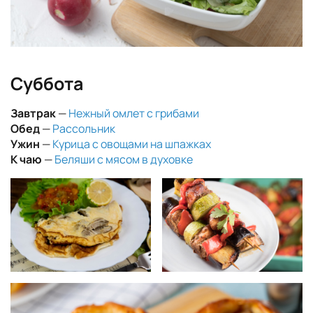
Суббота
Завтрак
—
Нежный омлет с грибами
Обед
—
Рассольник
Ужин
—
Курица с овощами на шпажках
К чаю
—
Беляши с мясом в духовке