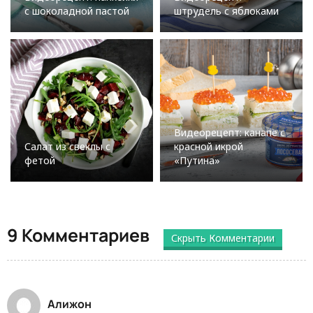
с шоколадной пастой
штрудель с яблоками
Видеорецепт: канапе с
Салат из свеклы с
красной икрой
фетой
«Путина»
9 Комментариев
Скрыть Комментарии
Алижон