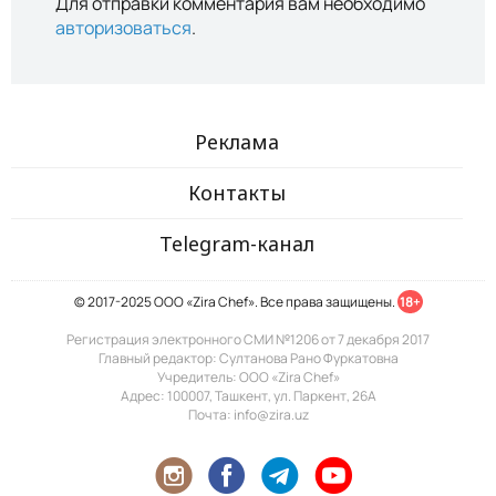
Для отправки комментария вам необходимо
авторизоваться
.
Реклама
Контакты
Telegram-канал
© 2017-2025 ООО «Zira Chef». Все права защищены.
18+
Регистрация электронного СМИ №1206 от 7 декабря 2017
Главный редактор: Султанова Рано Фуркатовна
Учредитель: ООО «Zira Chef»
Адрес: 100007, Ташкент, ул. Паркент, 26А
Почта: info@zira.uz