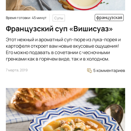
французская
Время готовки: 45 минут
Супы
Французский суп «Вишисуаз»
Этот нежный и ароматный суп-пюре из лука-порея и
картофеля откроет вам новые вкусовые ощущения!
Его можно подавать в сочетании с чесночными
гренками как в горячем виде, так и в холодном.
7 марта, 2019
5 комментариев