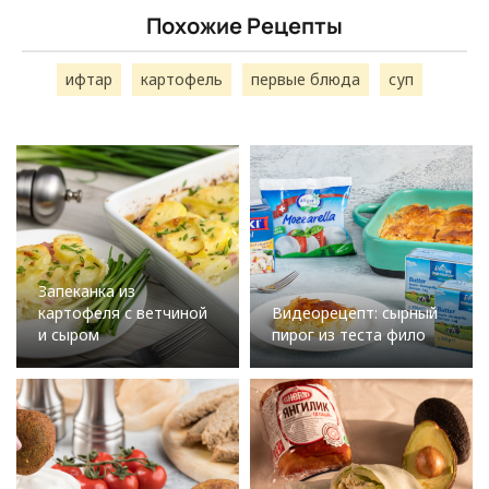
Похожие Рецепты
ифтар
картофель
первые блюда
суп
Запеканка из
картофеля с ветчиной
Видеорецепт: сырный
и сыром
пирог из теста фило