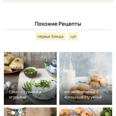
Похожие Рецепты
первые блюда
суп
Салат с сузьмой и
Овсяное печенье с
огурцами
кокосовой стружкой