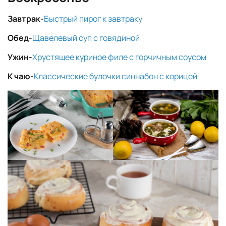
Завтрак-
Быстрый пирог к завтраку
Обед-
Щавелевый суп с говядиной
Ужин-
Хрустящее куриное филе с горчичным соусом
К чаю-
Классические булочки синнабон с корицей