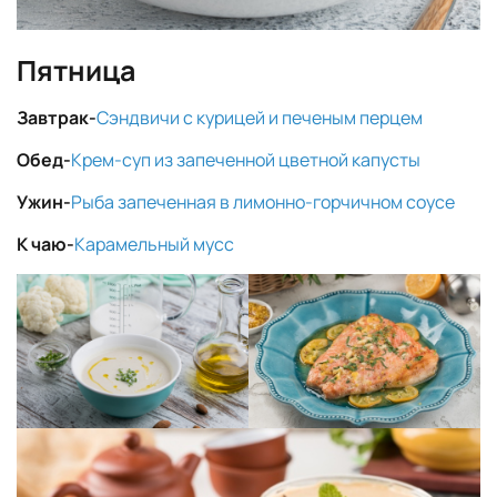
Пятница
Завтрак-
Сэндвичи с курицей и печеным перцем
Обед-
Крем-суп из запеченной цветной капусты
Ужин-
Рыба запеченная в лимонно-горчичном соусе
К чаю-
Карамельный мусс