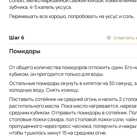
солью, мелко нарезанной свежей кинзой, измельченны
зубчика, 4-5 капель уксуса.
Перемешать все хорошо, попробовать на уксус и соль.
Шаг 6
Отметить 
Помидоры
От общего количества помидоров отложить один. Его 
кубиком, он пригодится только для воды.
Остальные помидоры окунуть в кипяток на 30 секунд, з
холодную воду. Снять кожицу.
Поставить сотейник на средний огонь и налить 2 стол
растительного масла. Пока масло нагревается, нарез
средним кубиком. Отправить помидоры в сотейник. По
столовые ложки сахара, пол столовой ложки соли, чай
пропущенного через пресс чеснока, поперчить и накр
чтобы тушилось минут 15 на среднем огне.