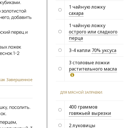
 кубиками.
1 чайную ложку
о золотистой
сахара
него, добавить
1 чайную ложку
острого или сладкого
ский перец и
перца
овых ложек
3-4 капли
70% уксуса
еснок 1-2
3 столовые ложки
растительного масла
как Завершенное
ДЛЯ МЯСНОЙ ЗАПРАВКИ:
400 граммов
шку, посолить.
говяжьей вырезки
ок.
 перцем,
2
луковицы