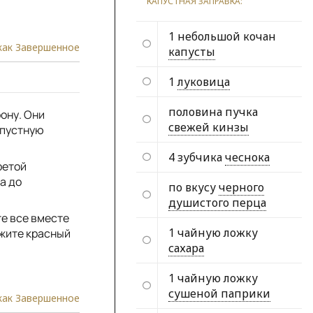
КАПУСТНАЯ ЗАПРАВКА:
1 небольшой кочан
как Завершенное
капусты
1
луковица
половина пучка
ону. Они
свежей кинзы
апустную
4 зубчика
чеснока
ретой
а до
по вкусу
черного
душистого перца
те все вместе
1 чайную ложку
ожите красный
сахара
1 чайную ложку
сушеной паприки
как Завершенное