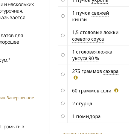
1 пучок
укропа
ши и нескольких
огуречная,
1 пучок
свежей
 называется
кинзы
1,5 столовые ложки
алатов для
соевого соуса
 хорошее
1 столовая ложка
уксуса 90 %
сум.*
275 граммов
сахара
60 граммов
соли
как Завершенное
2
огурца
1
помидора
 Промыть в