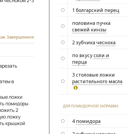
м чесноком 2-3
1
болгарский перец
половина пучка
свежей кинзы
как Завершенное
2 зубчика
чеснока
по вкусу
соли и
перца
нарезать
3 столовые ложки
растительного масла
атем в
овые ложки
ать помидоры
ДЛЯ ПОМИДОРНОЙ ЗАПРАВКИ:
ложить 2
ную ложку
4
помидора
ыть крышкой