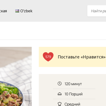
ская
Oʻzbek
Поставьте «Нравится»
579
120 минут
10 Порций
Средний