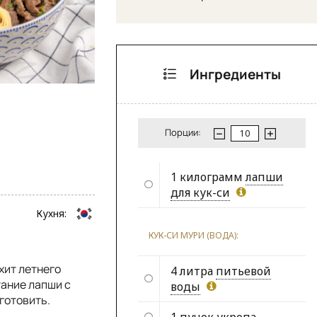
Ингредиенты
Порции:
1 килограмм
лапши
для кук-си
Кухня:
КУК-СИ МУРИ (ВОДА):
хит летнего
4 литра
питьевой
тание лапши с
воды
иготовить.