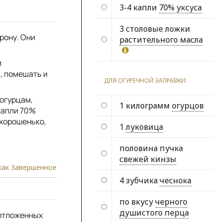
3-4 капли
70% уксуса
3 столовые ложки
рону. Они
растительного масла
и
, помешать и
ДЛЯ ОГУРЕЧНОЙ ЗАПРАВКИ:
 огурцам,
1 килограмм
огурцов
капли 70%
 хорошенько,
1
луковица
половина пучка
свежей кинзы
как Завершенное
4 зубчика
чеснока
по вкусу
черного
душистого перца
 отложенных