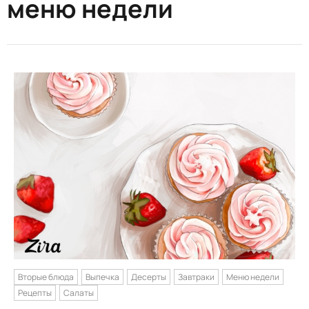
меню недели
Вторые блюда
Выпечка
Десерты
Завтраки
Меню недели
Рецепты
Салаты