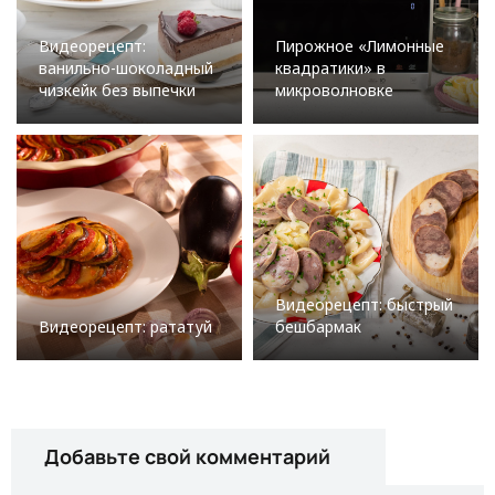
Видеорецепт:
Пирожное «Лимонные
ванильно-шоколадный
квадратики» в
чизкейк без выпечки
микроволновке
Видеорецепт: быстрый
Видеорецепт: рататуй
бешбармак
Добавьте свой комментарий