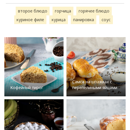
второе блюдо
горчица
горячее блюдо
куриное филе
курица
панировка
соус
Самса на шпажках с
Кофейный пирог
перепелиными яйцами