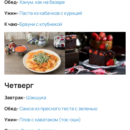
Обед-
Ханум, как на базаре
Ужин-
Паста из кабачков с курицей
К чаю-
Брауни с клубникой
Четверг
Завтрак-
Шакшука
Обед-
Самса из пресного теста с зеленью
Ужин-
Плов с каватаком (ток-оши)