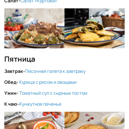
Салат-
Салат «Куртова»
Пятница
Завтрак-
Песочная галета к завтраку
Обед-
Курица с рисом и овощами
Ужин-
Томатный суп с сырным тостом
К чаю-
Кунжутное печенье