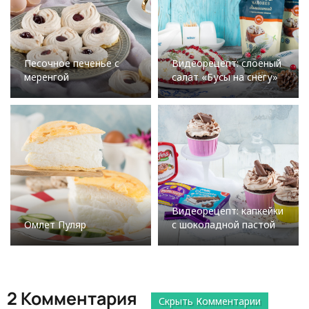
Песочное печенье с
Видеорецепт: слоеный
меренгой
салат «Бусы на снегу»
Видеорецепт: капкейки
Омлет Пуляр
с шоколадной пастой
2 Комментария
Скрыть Комментарии