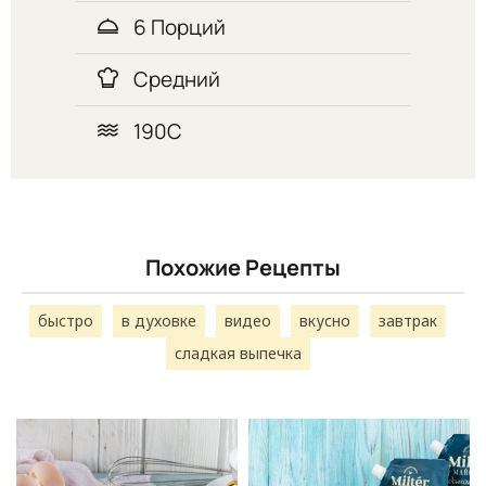
6 Порций
Средний
190С
Похожие Рецепты
быстро
в духовке
видео
вкусно
завтрак
сладкая выпечка