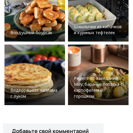
Шашлычки из кабачков
Воздушный боурсак
и куриных тефтелек
Рецепт от заведения
Milly: баранья лопатка с
Видеорецепт: катлама
картофелем и
с луком
горошком
Добавьте свой комментарий