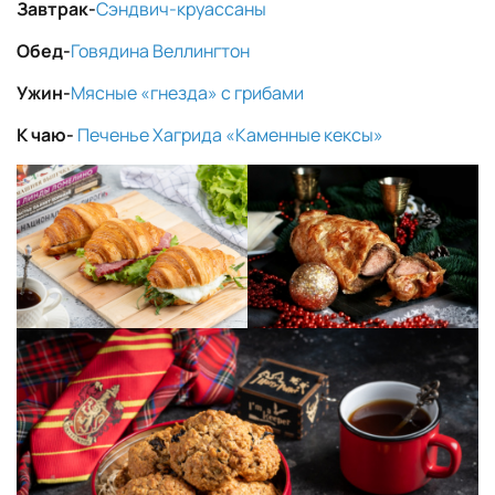
Завтрак-
Сэндвич-круассаны
Обед-
Говядина Веллингтон
Ужин-
Мясные «гнезда» с грибами
К чаю-
Печенье Хагрида «Каменные кексы»