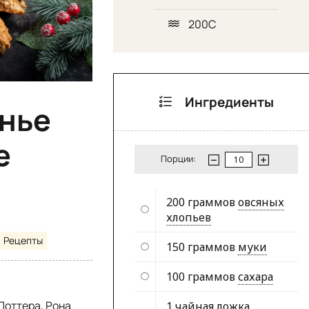
200С
Ингредиенты
енье
е
Порции:
200 граммов
овсяных
хлопьев
Рецепты
150 граммов
муки
100 граммов
сахара
Поттера, Рона
1 чайная ложка