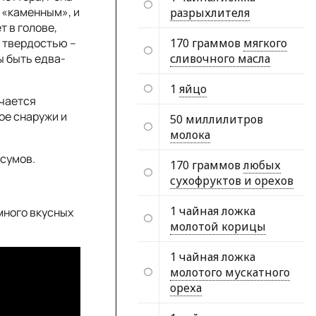
 «каменным», и
разрыхлителя
т в голове,
 твердостью –
170 граммов
мягкого
ы быть едва-
сливочного масла
1
яйцо
учается
ое снаружи и
50 миллилитров
молока
сумов.
170 граммов
любых
сухофруктов и орехов
1 чайная ложка
много вкусных
молотой корицы
1 чайная ложка
молотого мускатного
ореха