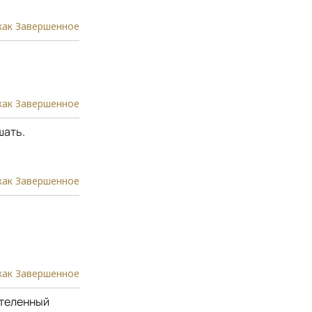
как Завершенное
как Завершенное
шать.
как Завершенное
как Завершенное
стеленный