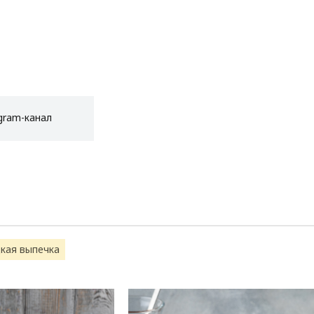
gram-канал
кая выпечка