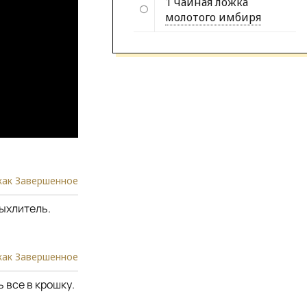
1 чайная ложка
молотого имбиря
как Завершенное
рыхлитель.
как Завершенное
 все в крошку.