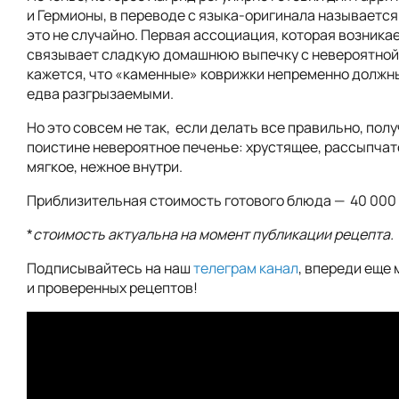
и Гермионы, в переводе с языка-оригинала называется
это не случайно. Первая ассоциация, которая возникае
связывает сладкую домашнюю выпечку с невероятной
кажется, что «каменные» коврижки непременно должн
едва разгрызаемыми.
Но это совсем не так, если делать все правильно, пол
поистине невероятное печенье: хрустящее, рассыпчат
мягкое, нежное внутри.
Приблизительная стоимость готового блюда — 40 000 
*
стоимость актуальна на момент публикации рецепта.
Подписывайтесь на наш
телеграм канал
, впереди еще 
и проверенных рецептов!