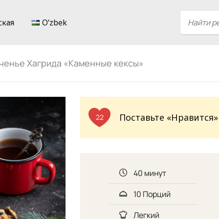
ская
Oʻzbek
ченье Хагрида «Каменные кексы»
Поставьте «Нравится»
22
40 минут
10 Порций
Легкий