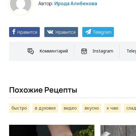
Автор:
Ирода Алибекова
Нравится
Нравится
Telegram
Комментарий
Instagram
Tele
Похожие Рецепты
быстро
в духовке
видео
вкусно
к чаю
слад