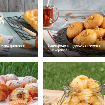
: мандариновый
Видеорецепт: турецкое печенье
«Шекерпаре»