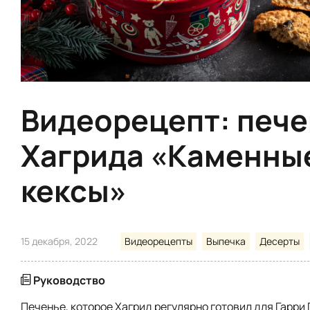
Видеорецепт: печ
Хагрида «Каменны
кексы»
15 декабря, 2022
Видеорецепты
Выпечка
Десерты
Руководство
Печенье, которое Хагрид регулярно готовил для Гарри 