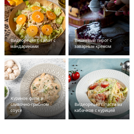
Видеорецепт: салат с
Вишневый пирог с
мандаринами
заварным кремом
Куриное филе в
сливочно-грибном
Видеорецепт: паста из
соусе
кабачков с курицей