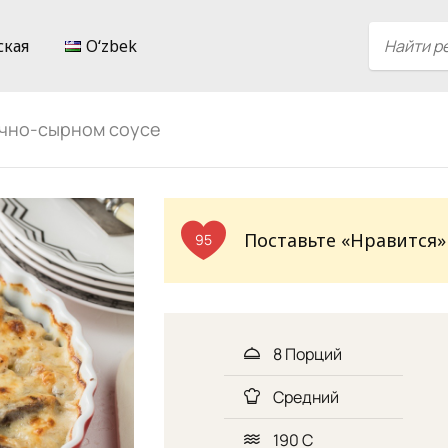
ская
Oʻzbek
очно-сырном соусе
Поставьте «Нравится»
95
8 Порций
Средний
190 С