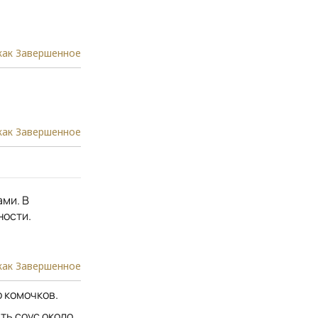
как Завершенное
как Завершенное
ами. В
ности.
как Завершенное
о комочков.
ить соус около