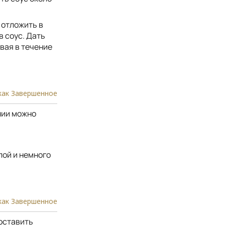
 отложить в
в соус. Дать
вая в течение
как Завершенное
ании можно
лой и немного
как Завершенное
оставить