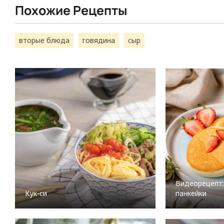
Похожие Рецепты
вторые блюда
говядина
сыр
Видеорецепт
Кук-си
панкейки