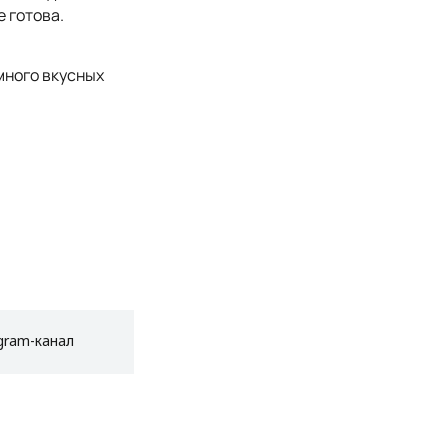
 готова.
много вкусных
gram-канал