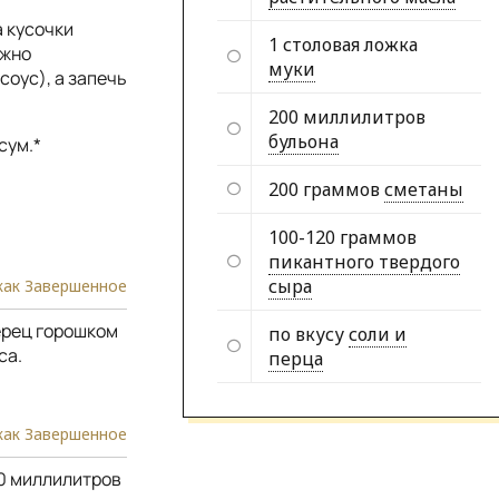
а кусочки
1 столовая ложка
ожно
муки
соус), а запечь
200 миллилитров
бульона
сум.*
200 граммов
сметаны
100-120 граммов
пикантного твердого
сыра
как Завершенное
ерец горошком
по вкусу
соли и
са.
перца
как Завершенное
00 миллилитров