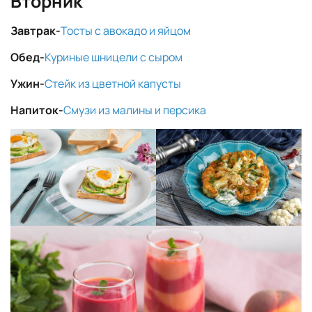
Вторник
Завтрак-
Тосты с авокадо и яйцом
Обед-
Куриные шницели с сыром
Ужин-
Стейк из цветной капусты
Напиток-
Смузи из малины и персика