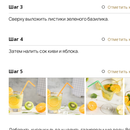
Шаг 3
Отметить 
Сверху выложить листики зеленого базилика.
Шаг 4
Отметить 
Затем налить сок киви и яблока.
Шаг 5
Отметить 
Добавить кусочки льда и налить газированную воду. В