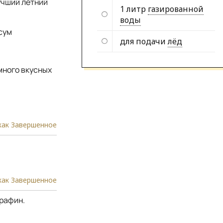
учший летний
1 литр
газированной
воды
сум
для подачи
лёд
много вкусных
как Завершенное
как Завершенное
графин.