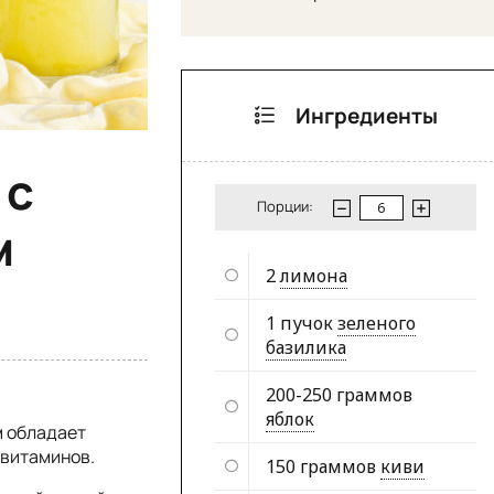
Ингредиенты
 с
Порции:
м
2
лимона
1 пучок
зеленого
базилика
200-250 граммов
яблок
 обладает
 витаминов.
150 граммов
киви