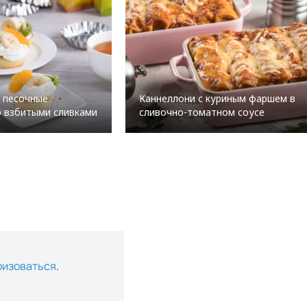
 песочные
Каннеллони с куриным фаршем в
о взбитыми сливками
сливочно-томатном соусе
ризоваться
.