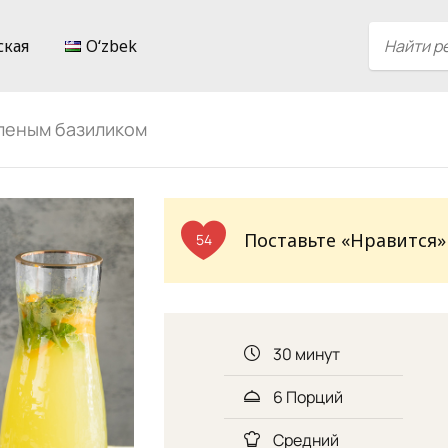
ская
Oʻzbek
леным базиликом
Поставьте «Нравится»
54
30 минут
6 Порций
Средний