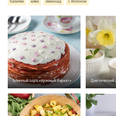
базилик
киви
лимонад
с яблоком
Блинный торт «Красный бархат»
Диетический 