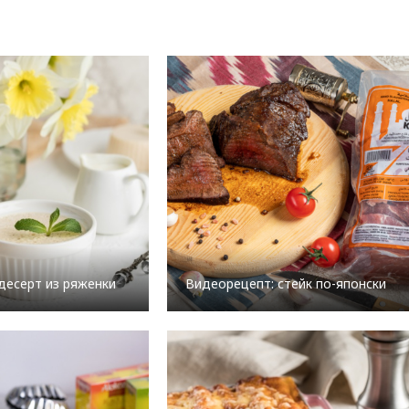
десерт из ряженки
Видеорецепт: стейк по-японски