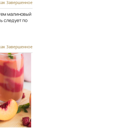
как Завершенное
атем малиновый
ь следует по
как Завершенное