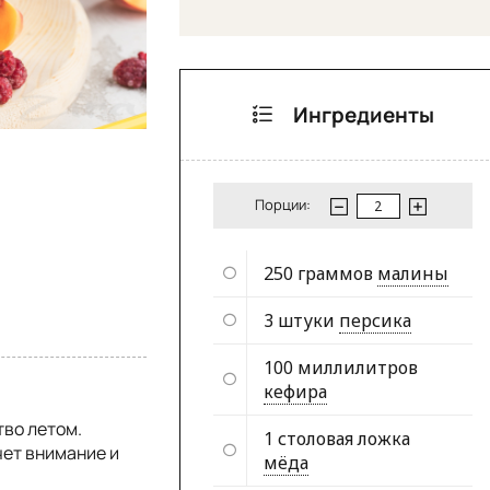
Ингредиенты
Порции:
250 граммов
малины
3 штуки
персика
100 миллилитров
кефира
тво летом.
1 столовая ложка
чет внимание и
мёда