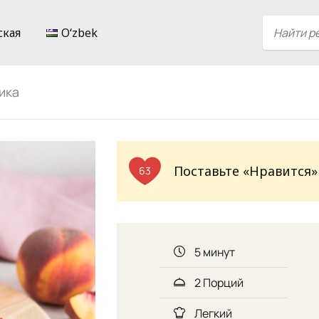
ская
Oʻzbek
ика
Поставьте «Нравится»
63
5 минут
2 Порций
Легкий