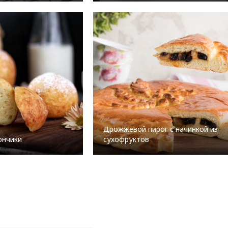
Дрожжевой пирог с начинкой из
ончики
сухофруктов