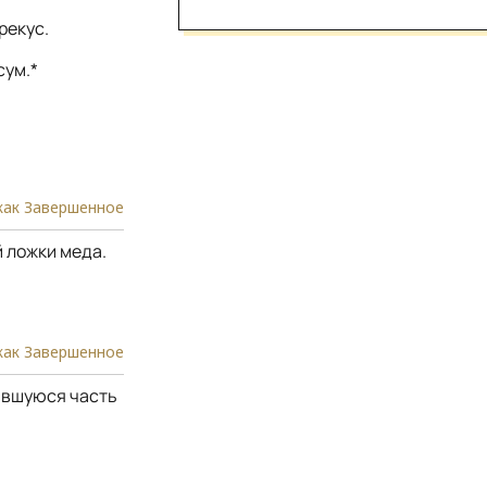
рекус.
сум.*
как Завершенное
й ложки меда.
как Завершенное
тавшуюся часть