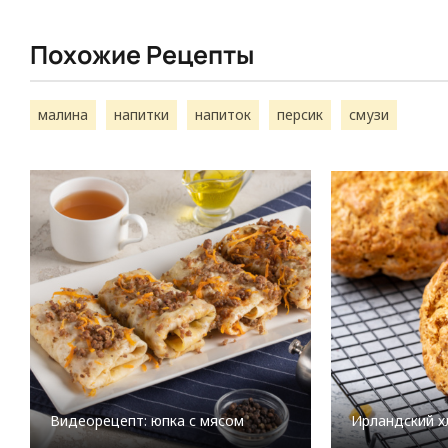
Похожие Рецепты
малина
напитки
напиток
персик
смузи
Видеорецепт: юпка с мясом
Ирландский х