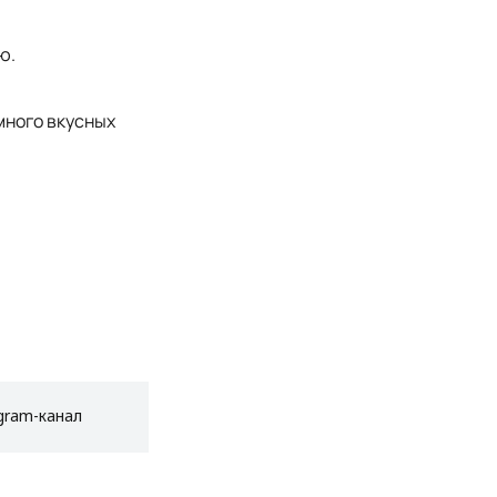
ю.
много вкусных
gram-канал