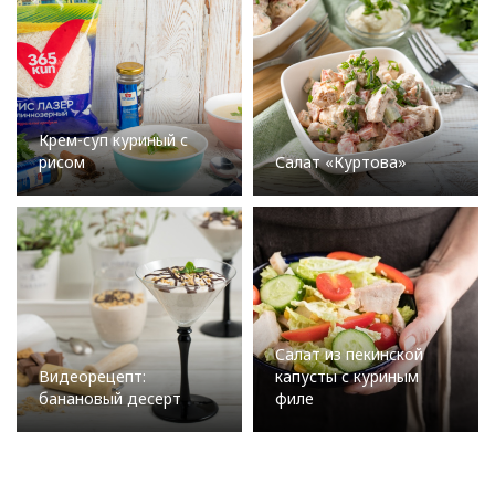
Крем-суп куриный с
рисом
Салат «Куртова»
Салат из пекинской
Видеорецепт:
капусты с куриным
банановый десерт
филе