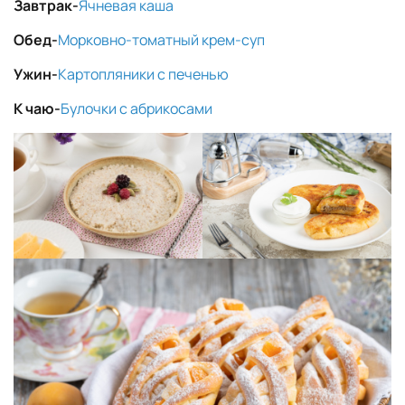
Завтрак-
Ячневая каша
Обед-
Морковн
о-томатный крем-суп
Ужин-
Картопляники с печенью
К чаю-
Булочки с абрикосами